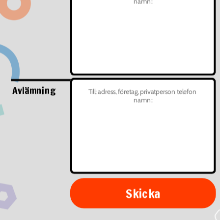
Avlämning
Skicka