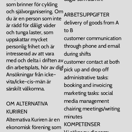
som brinner för cykling 
och självorganisering. Om 
ARBETSUPPGIFTER 
du är en person som inte 
delivery of goods from A 
är rädd för dåligt väder 
to B 
och tunga laster, som 
customer communication 
uppskattar mycket 
through phone and email 
personlig frihet och är 
intresserad av att vara 
during shifts 
med och delta i driften av 
customer contact at both 
din arbetsplats, hör av dig! 
pick up and drop off 
Ansökningar från icke-
administrative tasks: 
vita/icke-cis-män är 
booking and invoicing 
särskilt välkomna.
marketing tasks: social 
media management  
OM ALTERNATIVA 
chairing meetings/writing 
KURIREN
minutes 
Alternativa Kuriren är en 
KOMPETENSER  
ekonomisk förening som 