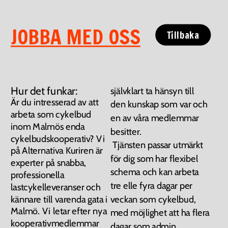
JOBBA MED OSS
Tillbaka
Hur det funkar:
självklart ta hänsyn till 
Är du intresserad av att 
den kunskap som var och 
arbeta som cykelbud 
en av våra medlemmar 
inom Malmös enda 
besitter. 
cykelbudskooperativ? Vi 
 Tjänsten passar utmärkt 
på Alternativa Kuriren är 
för dig som har flexibel 
experter på snabba, 
schema och kan arbeta 
professionella 
tre elle fyra dagar per 
lastcykelleveranser och 
kännare till varenda gata i 
veckan som cykelbud, 
Malmö. Vi letar efter nya 
med möjlighet att ha flera 
kooperativmedlemmar 
dagar som admin. 