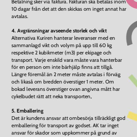
Betalning sker via faktura. Fakturan ska betalas inom 
10 dagar från det att den skickas om inget annat har 
avtalas.
4. Avgränsningar avseende storlek och vikt
Alternativa Kuriren hanterar leveranser med en 
sammanlagd vikt och volym på upp till 60 kg 
respektive 2 kubikmeter (m3) per ekipage och 
transport. Varje enskild vara måste vara hanterbar 
för en person om inte bärhjälp finns att tillgå. 
Längre föremål än 2 meter måste avtalas i förväg 
och likaså om bredden överstiger 1 meter. Om 
bokad leverans överstiger ovan angivna mått har 
.
cykelbudet rätt att neka transporten
5. Emballering
Det är kundens ansvar att ombesörja tillräckligt god 
emballering för transport av godset. AK tar inget 
ansvar för skador som uppkommer på grund av 